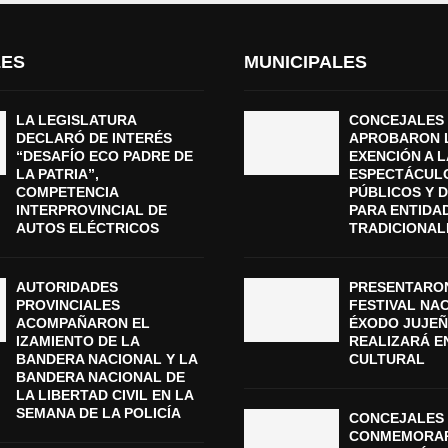
LES
MUNICIPALES
LA LEGISLATURA
CONCEJALES
DECLARÓ DE INTERÉS
APROBARON 
“DESAFÍO ECO PADRE DE
EXENCIÓN A L
LA PATRIA”,
ESPECTÁCUL
COMPETENCIA
PÚBLICOS Y 
INTERPROVINCIAL DE
PARA ENTIDA
AUTOS ELÉCTRICOS
TRADICIONAL
AUTORIDADES
PRESENTARON
PROVINCIALES
FESTIVAL NA
ACOMPAÑARON EL
ÉXODO JUJEÑ
IZAMIENTO DE LA
REALIZARÁ E
BANDERA NACIONAL Y LA
CULTURAL
BANDERA NACIONAL DE
LA LIBERTAD CIVIL EN LA
SEMANA DE LA POLICÍA
CONCEJALES 
CONMEMORAR