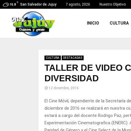
C
San Salvador de Jujuy
7 agosto, 2026
Nuestro Objetivo
15.8
INICIO
CULTURA
CULTURA
DESTACADAS
TALLER DE VIDEO 
DIVERSIDAD
12 diciembre, 2016
El Cine Móvil, dependiente de la Secretaría d
diciembre de 2016 se realizará en nuestra ciu
estará a cargo del docente Rodrigo Paz, pert
Experimentación Cinematografica (ENERC). A
Paridad de Género y el Cine Select de la Mun