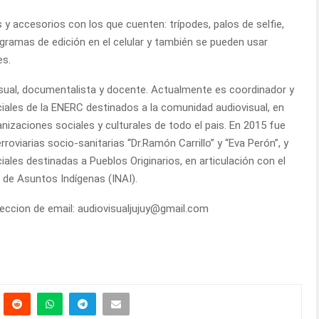
s y accesorios con los que cuenten: trípodes, palos de selfie,
ogramas de edición en el celular y también se pueden usar
es.
isual, documentalista y docente. Actualmente es coordinador y
ciales de la ENERC destinados a la comunidad audiovisual, en
anizaciones sociales y culturales de todo el pais. En 2015 fue
oviarias socio-sanitarias “Dr.Ramón Carrillo” y “Eva Perón”, y
ales destinadas a Pueblos Originarios, en articulación con el
 de Asuntos Indígenas (INAI).
ireccion de email: audiovisualjujuy@gmail.com