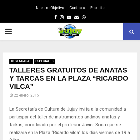
Nuestro Objetivo
Contacto
Publicite
Facebook
Instagram
Youtube
Email
Whatsapp
PRIMARY
MENU
DESTACADAS
ESPECIALES
TALLERES GRATUITOS DE ANATAS
Y TARCAS EN LA PLAZA “RICARDO
VILCA”
22 enero, 2015
La Secretaría de Cultura de Jujuy invita a la comunidad a
participar del taller de instrumentos andinos anatas y
tarkas, coordinado por el profesor Javier Soria que se
realizará en la Plaza “Ricardo vilca” los días viernes de 19 a