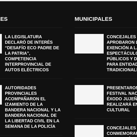
LES
MUNICIPALES
LA LEGISLATURA
CONCEJALES
DECLARÓ DE INTERÉS
APROBARON 
“DESAFÍO ECO PADRE DE
EXENCIÓN A L
LA PATRIA”,
ESPECTÁCUL
COMPETENCIA
PÚBLICOS Y 
INTERPROVINCIAL DE
PARA ENTIDA
AUTOS ELÉCTRICOS
TRADICIONAL
AUTORIDADES
PRESENTARON
PROVINCIALES
FESTIVAL NA
ACOMPAÑARON EL
ÉXODO JUJEÑ
IZAMIENTO DE LA
REALIZARÁ E
BANDERA NACIONAL Y LA
CULTURAL
BANDERA NACIONAL DE
LA LIBERTAD CIVIL EN LA
SEMANA DE LA POLICÍA
CONCEJALES 
CONMEMORAR