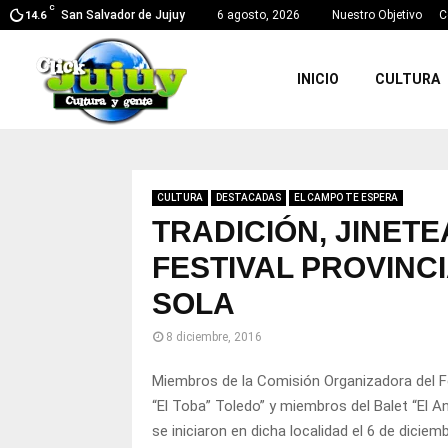
C
San Salvador de Jujuy
6 agosto, 2026
Nuestro Objetivo
C
14.6
INICIO
CULTURA
CULTURA
DESTACADAS
EL CAMPO TE ESPERA
TRADICIÓN, JINET
FESTIVAL PROVINC
SOLA
8 diciembre, 2016
Miembros de la Comisión Organizadora del Fes
“El Toba” Toledo” y miembros del Balet “El A
se iniciaron en dicha localidad el 6 de dici