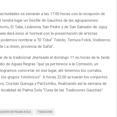
 actividades se iniciarán a las 17.00 horas con la recepción de
.00 tendrá lugar un Desfile de Gauchos de las agrupaciones
ncito, El Talar, Ledesma, San Pedro y de San Salvador de Jujuy.
ela dará inicio el festival con la presentación de artistas
os podemos nombrar a “El Toba” Toledo, Ternura Folck, Violineros,
La Unión, provincia de Salta”.
tar de la tradicional Jineteada el domingo 11 en horas de la tarde
edio de Aguas Negras “que ya pertenece a la Comisión, un
ogramos concretar en ese lugar, ahí tenemos los corrales,
 los grupos folclóricos”. A horas 22.00 actuarán los conjuntos
 Cristian Quiroga y Pal Estribo, finalizando así la semana de
a localidad de Palma Sola “Cuna de las Tradiciones Gauchas”.
 GAUCHO DE PALMA SOLA
TRADICIÓN