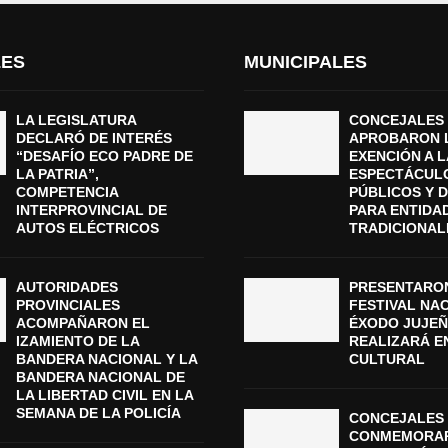
LES
MUNICIPALES
LA LEGISLATURA
CONCEJALES
DECLARÓ DE INTERÉS
APROBARON 
“DESAFÍO ECO PADRE DE
EXENCIÓN A L
LA PATRIA”,
ESPECTÁCUL
COMPETENCIA
PÚBLICOS Y 
INTERPROVINCIAL DE
PARA ENTIDA
AUTOS ELÉCTRICOS
TRADICIONAL
AUTORIDADES
PRESENTARON
PROVINCIALES
FESTIVAL NA
ACOMPAÑARON EL
ÉXODO JUJEÑ
IZAMIENTO DE LA
REALIZARÁ E
BANDERA NACIONAL Y LA
CULTURAL
BANDERA NACIONAL DE
LA LIBERTAD CIVIL EN LA
SEMANA DE LA POLICÍA
CONCEJALES 
CONMEMORAR