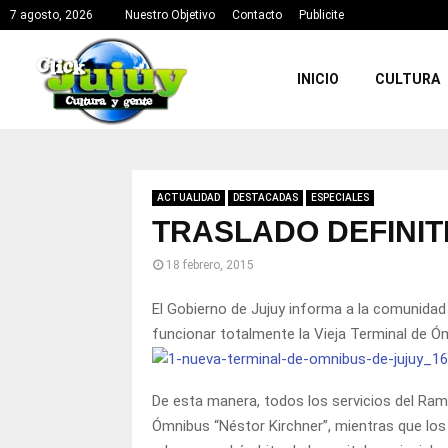
7 agosto, 2026
Nuestro Objetivo
Contacto
Publicite
INICIO
CULTURA
ACTUALIDAD
DESTACADAS
ESPECIALES
TRASLADO DEFINIT
18 febrero, 2015
El Gobierno de Jujuy informa a la comunidad 
funcionar totalmente la Vieja Terminal de Ó
De esta manera, todos los servicios del Ram
Ómnibus “Néstor Kirchner”, mientras que los