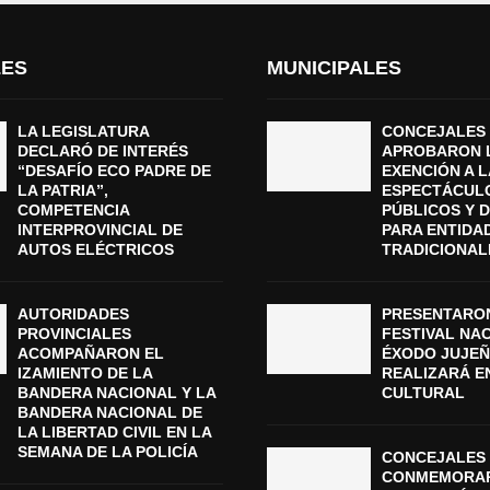
LES
MUNICIPALES
LA LEGISLATURA
CONCEJALES
DECLARÓ DE INTERÉS
APROBARON 
“DESAFÍO ECO PADRE DE
EXENCIÓN A L
LA PATRIA”,
ESPECTÁCUL
COMPETENCIA
PÚBLICOS Y 
INTERPROVINCIAL DE
PARA ENTIDA
AUTOS ELÉCTRICOS
TRADICIONAL
AUTORIDADES
PRESENTARON
PROVINCIALES
FESTIVAL NA
ACOMPAÑARON EL
ÉXODO JUJEÑ
IZAMIENTO DE LA
REALIZARÁ E
BANDERA NACIONAL Y LA
CULTURAL
BANDERA NACIONAL DE
LA LIBERTAD CIVIL EN LA
SEMANA DE LA POLICÍA
CONCEJALES 
CONMEMORAR