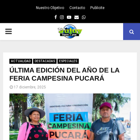
Nuestro Objetivo
Contacto
Publicite
Facebook
Instagram
Youtube
Email
Whatsapp
PRIMARY
MENU
ACTUALIDAD
DESTACADAS
ESPECIALES
ÚLTIMA EDICIÓN DEL AÑO DE LA
FERIA CAMPESINA PUCARÁ
17 diciembre, 2025