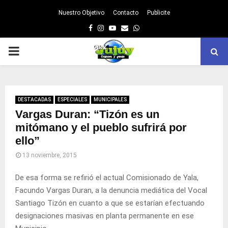
Nuestro Objetivo
Contacto
Publicite
Facebook
Instagram
Youtube
Email
Whatsapp
PRIMARY
MENU
DESTACADAS
ESPECIALES
MUNICIPALES
Vargas Duran: “Tizón es un
mitómano y el pueblo sufrirá por
ello”
13 noviembre, 2015
De esa forma se refirió el actual Comisionado de Yala,
Facundo Vargas Duran, a la denuncia mediática del Vocal
Santiago Tizón en cuanto a que se estarían efectuando
designaciones masivas en planta permanente en ese