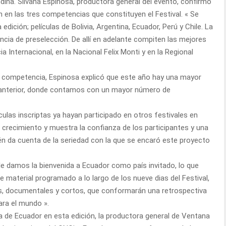
ndina. Silvana Espinosa, productora general del evento, confirmó
n en las tres competencias que constituyen el Festival. « Se
edición; películas de Bolivia, Argentina, Ecuador, Perú y Chile. La
tancia de preselección. De allí en adelante compiten las mejores
a Internacional, en la Nacional Felix Monti y en la Regional
en competencia, Espinosa explicó que este año hay una mayor
ón anterior, donde contamos con un mayor número de
ulas inscriptas ya hayan participado en otros festivales en
n crecimiento y muestra la confianza de los participantes y una
én da cuenta de la seriedad con la que se encaró este proyecto
e damos la bienvenida a Ecuador como país invitado, lo que
e material programado a lo largo de los nueve dias del Festival,
es, documentales y cortos, que conformarán una retrospectiva
ara el mundo ».
a de Ecuador en esta edición, la productora general de Ventana