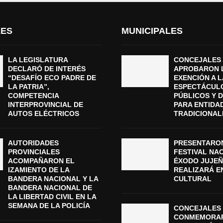
LES
MUNICIPALES
LA LEGISLATURA
CONCEJALES
DECLARÓ DE INTERÉS
APROBARON 
“DESAFÍO ECO PADRE DE
EXENCIÓN A L
LA PATRIA”,
ESPECTÁCUL
COMPETENCIA
PÚBLICOS Y 
INTERPROVINCIAL DE
PARA ENTIDA
AUTOS ELÉCTRICOS
TRADICIONAL
AUTORIDADES
PRESENTARON
PROVINCIALES
FESTIVAL NA
ACOMPAÑARON EL
ÉXODO JUJEÑ
IZAMIENTO DE LA
REALIZARÁ E
BANDERA NACIONAL Y LA
CULTURAL
BANDERA NACIONAL DE
LA LIBERTAD CIVIL EN LA
SEMANA DE LA POLICÍA
CONCEJALES 
CONMEMORAR