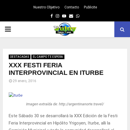
Nuestro Objetivo
Contacto
Publicite
Facebook
Instagram
Youtube
Email
Whatsapp
PRIMARY
MENU
DESTACADAS
EL CAMPO TE ESPERA
XXX FESTI FERIA
INTERPROVINCIAL EN ITURBE
29 enero, 2016
Imagen extraída de: http://argentinanorte.travel/
Este Sábado 30 se desarrollará la XXX Edición de la Festi
Feria Interprovincial en Hipólito Yrigoyen, Iturbe, alli la