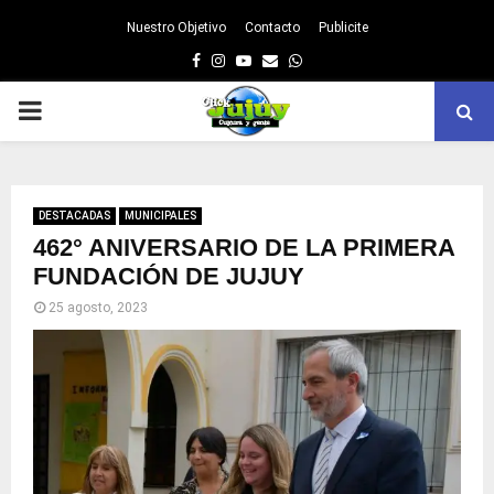
Nuestro Objetivo
Contacto
Publicite
Facebook
Instagram
Youtube
Email
Whatsapp
PRIMARY
MENU
DESTACADAS
MUNICIPALES
462° ANIVERSARIO DE LA PRIMERA
FUNDACIÓN DE JUJUY
25 agosto, 2023