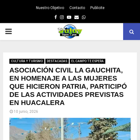
Nuestro Objetivo
Contacto
Publicite
Facebook
Instagram
Youtube
Email
Whatsapp
PRIMARY
MENU
CULTURA Y TURISMO
DESTACADAS
EL CAMPO TE ESPERA
ASOCIACIÓN CIVIL LA GAUCHITA,
EN HOMENAJE A LAS MUJERES
QUE HICIERON PATRIA, PARTICIPÓ
DE LAS ACTIVIDADES PREVISTAS
EN HUACALERA
10 junio, 2026