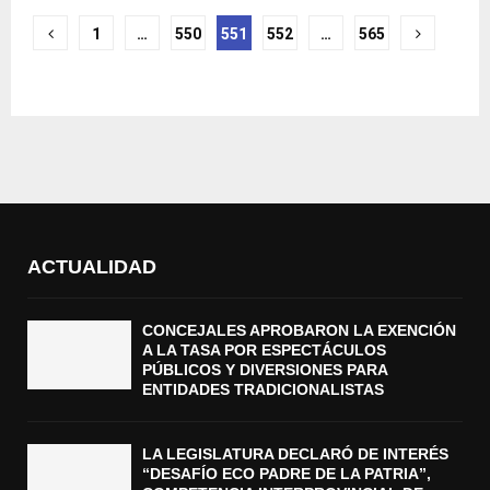
Navegación
1
…
550
551
552
…
565
de
entradas
ACTUALIDAD
CONCEJALES APROBARON LA EXENCIÓN
A LA TASA POR ESPECTÁCULOS
PÚBLICOS Y DIVERSIONES PARA
ENTIDADES TRADICIONALISTAS
LA LEGISLATURA DECLARÓ DE INTERÉS
“DESAFÍO ECO PADRE DE LA PATRIA”,