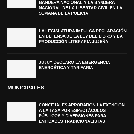
N
BANDERA NACIONAL Y LA BANDERA
L
NACIONAL DE LA LIBERTAD CIVIL EN LA
SEMANA DE LA POLICÍA
A
S
E
LA LEGISLATURA IMPULSA DECLARACIÓN
M
EN DEFENSA DE LA LEY DEL LIBRO Y LA
A
PRODUCCIÓN LITERARIA JUJEÑA
N
A
D
JUJUY DECLARÓ LA EMERGENCIA
E
ENERGÉTICA Y TARIFARIA
L
A
P
MUNICIPALES
O
L
I
CONCEJALES APROBARON LA EXENCIÓN
C
A LA TASA POR ESPECTÁCULOS
Í
PÚBLICOS Y DIVERSIONES PARA
A
ENTIDADES TRADICIONALISTAS