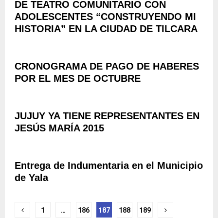
I
DE TEATRO COMUNITARIO CON
A
R
Z
T
ADOLESCENTES “CONSTRUYENDO MI
S
A
R
HISTORIA” EN LA CIUDAD DE TILCARA
I
M
I
O
I
A
N
E
”
E
N
CRONOGRAMA DE PAGO DE HABERES
,
S
T
C
POR EL MES DE OCTUBRE
P
O
O
A
D
M
R
E
P
A
JUJUY YA TIENE REPRESENTANTES EN
L
E
E
A
JESÚS MARÍA 2015
T
N
B
E
T
A
N
I
N
C
D
Entrega de Indumentaria en el Municipio
D
I
A
E
de Yala
A
D
R
I
E
A
N
S
Navegación
N
T
1
…
186
187
188
189
T
A