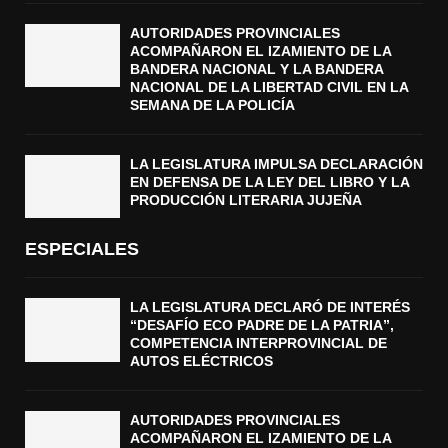
N
C
A
AUTORIDADES PROVINCIALES
T
ACOMPAÑARON EL IZAMIENTO DE LA
L
R
BANDERA NACIONAL Y LA BANDERA
D
I
NACIONAL DE LA LIBERTAD CIVIL EN LA
E
C
SEMANA DE LA POLICÍA
L
O
A
S
L
LA LEGISLATURA IMPULSA DECLARACIÓN
I
EN DEFENSA DE LA LEY DEL LIBRO Y LA
PRODUCCIÓN LITERARIA JUJEÑA
B
E
R
ESPECIALES
T
A
D
LA LEGISLATURA DECLARÓ DE INTERÉS
“DESAFÍO ECO PADRE DE LA PATRIA”,
C
COMPETENCIA INTERPROVINCIAL DE
I
AUTOS ELÉCTRICOS
V
I
L
AUTORIDADES PROVINCIALES
E
ACOMPAÑARON EL IZAMIENTO DE LA