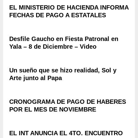
E
I
“
EL MINISTERIO DE HACIENDA INFORMA
C
N
D
T
FECHAS DE PAGO A ESTATALES
C
E
Á
I
S
C
A
A
U
L
F
Desfile Gaucho en Fiesta Patronal en
L
E
Í
O
Yala – 8 de Diciembre – Video
S
O
S
A
E
P
C
C
Ú
O
Un sueño que se hizo realidad, Sol y
O
B
M
P
Arte junto al Papa
L
P
A
I
A
D
C
Ñ
R
O
A
CRONOGRAMA DE PAGO DE HABERES
E
S
R
POR EL MES DE NOVIEMBRE
D
Y
O
E
D
N
L
I
E
A
V
EL INT ANUNCIA EL 4TO. ENCUENTRO
L
P
E