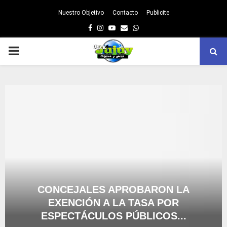
Nuestro Objetivo
Contacto
Publicite
Facebook
Instagram
Youtube
Email
Whatsapp
PRIMARY
MENU
CONCEJALES APROBARON LA
EXENCIÓN A LA TASA POR
ESPECTÁCULOS PÚBLICOS...