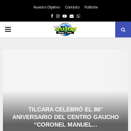
Nuestro Objetivo
Contacto
Publicite
Facebook
Instagram
Youtube
Email
Whatsapp
PRIMARY
MENU
TILCARA CELEBRÓ EL 86°
ANIVERSARIO DEL CENTRO GAUCHO
“CORONEL MANUEL...