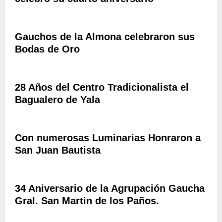
C
A
I
H
L
E
O
E
S
“
Gauchos de la Almona celebraron sus
R
T
C
A
Bodas de Oro
A
O
S
P
R
F
A
O
E
T
N
28 Años del Centro Tradicionalista el
S
R
E
Bagualero de Yala
T
O
L
E
N
M
J
A
A
A
L
N
Con numerosas Luminarias Honraron a
R
D
U
San Juan Bautista
Á
E
E
N
S
L
3
A
Á
8
N
34 Aniversario de la Agrupación Gaucha
L
A
J
V
Gral. San Martin de los Paños.
Ñ
O
A
O
S
R