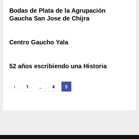
S
É
E
D
D
Bodas de Plata de la Agrupación
Z
E
E
Gaucha San Jose de Chijra
P
V
C
R
I
H
A
D
I
D
A
Centro Gaucho Yala
J
O
E
R
”
S
A
T
52 años escribiendo una Historia
E
D
O
Navegación
M
1
…
4
5
I
de
N
G
entradas
O