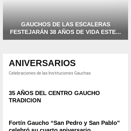
N
I
D
V
E
E
I
R
GAUCHOS DE LAS ESCALERAS
N
S
FESTEJARÁN 38 AÑOS DE VIDA ESTE...
T
A
E
R
G
R
I
A
É
O
U
S
D
ANIVERSARIOS
C
M
E
H
U
L
O
Celebraciones de las Instituciones Gauchas
N
C
S
I
E
D
C
N
E
35 AÑOS DEL CENTRO GAUCHO
I
T
L
P
TRADICION
R
A
A
O
S
L
G
E
L
A
Fortín Gaucho “San Pedro y San Pablo”
S
A
U
C
celebró su cuarto aniversario
F