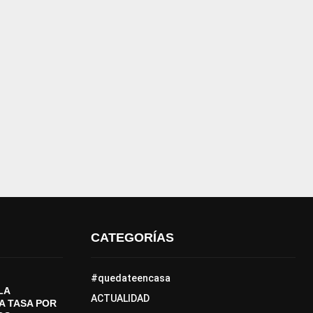
CATEGORÍAS
#quedateencasa
LA
ACTUALIDAD
A TASA POR