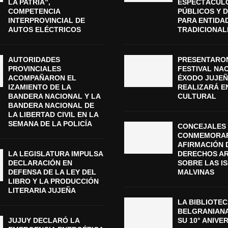
LA PATRIA”,
ESPECTÁCUL
COMPETENCIA
PÚBLICOS Y 
INTERPROVINCIAL DE
PARA ENTIDA
AUTOS ELÉCTRICOS
TRADICIONAL
AUTORIDADES
PRESENTARON
PROVINCIALES
FESTIVAL NA
ACOMPAÑARON EL
ÉXODO JUJEÑ
IZAMIENTO DE LA
REALIZARÁ E
BANDERA NACIONAL Y LA
CULTURAL
BANDERA NACIONAL DE
LA LIBERTAD CIVIL EN LA
SEMANA DE LA POLICÍA
CONCEJALES 
CONMEMORAR
AFIRMACIÓN 
LA LEGISLATURA IMPULSA
DERECHOS A
DECLARACIÓN EN
SOBRE LAS I
DEFENSA DE LA LEY DEL
MALVINAS
LIBRO Y LA PRODUCCIÓN
LITERARIA JUJEÑA
LA BIBLIOTEC
BELGRANIAN
JUJUY DECLARÓ LA
SU 10° ANIVE