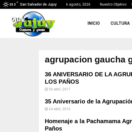
C
San Salvador de Jujuy
6 agosto, 2026
Nuestro Objetivo
33.3
INICIO
CULTURA
agrupacion gaucha g
36 ANIVERSARIO DE LA AGR
LOS PAÑOS
30 abril, 2017
35 Aniversario de la Agrupaci
24 abril, 2016
Homenaje a la Pachamama Agru
Paños