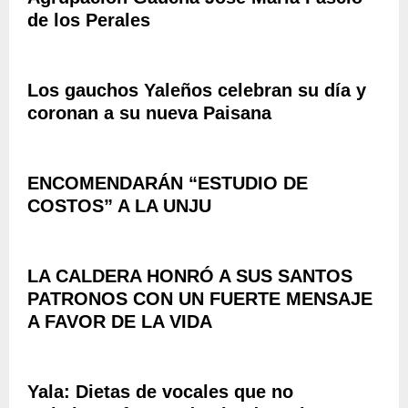
D
P
Ñ
de los Perales
R
U
A
E
L
R
D
S
O
E
A
Los gauchos Yaleños celebran su día y
N
L
D
coronan a su nueva Paisana
E
A
E
L
P
C
I
A
L
Z
T
ENCOMENDARÁN “ESTUDIO DE
A
A
R
R
COSTOS” A LA UNJU
M
I
A
I
A
C
E
”
I
N
,
LA CALDERA HONRÓ A SUS SANTOS
Ó
T
C
PATRONOS CON UN FUERTE MENSAJE
N
O
O
E
A FAVOR DE LA VIDA
D
M
N
E
P
D
L
E
E
A
T
Yala: Dietas de vocales que no
F
B
E