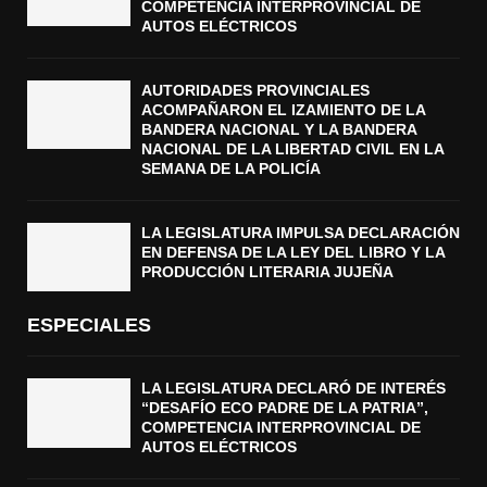
COMPETENCIA INTERPROVINCIAL DE
J
D
AUTOS ELÉCTRICOS
E
C
Ñ
I
A
V
AUTORIDADES PROVINCIALES
I
ACOMPAÑARON EL IZAMIENTO DE LA
BANDERA NACIONAL Y LA BANDERA
L
NACIONAL DE LA LIBERTAD CIVIL EN LA
E
SEMANA DE LA POLICÍA
N
L
A
LA LEGISLATURA IMPULSA DECLARACIÓN
S
EN DEFENSA DE LA LEY DEL LIBRO Y LA
E
PRODUCCIÓN LITERARIA JUJEÑA
M
A
ESPECIALES
N
A
D
LA LEGISLATURA DECLARÓ DE INTERÉS
E
“DESAFÍO ECO PADRE DE LA PATRIA”,
COMPETENCIA INTERPROVINCIAL DE
L
AUTOS ELÉCTRICOS
A
P