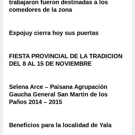
trabajaron fueron destinadas a los
E
A
N
N
comedores de la zona
N
C
S
D
I
A
E
A
D
R
I
Expojuy cierra hoy sus puertas
E
A
N
L
N
T
A
A
E
L
C
R
FIESTA PROVINCIAL DE LA TRADICION
E
I
P
DEL 8 AL 15 DE NOVIEMBRE
Y
O
R
D
N
O
E
A
V
L
L
Selena Arce – Paisana Agrupación
I
L
Y
N
Gaucha General San Martin de los
I
L
C
Paños 2014 – 2015
B
A
I
R
B
A
O
A
L
Y
N
Beneficios para la localidad de Yala
D
L
D
E
A