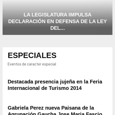
A
E
D
I
E
N
LA LEGISLATURA IMPULSA
S
T
DECLARACIÓN EN DEFENSA DE LA LEY
P
E
DEL...
R
R
O
É
L
V
S
A
I
“
L
N
D
ESPECIALES
E
C
E
G
I
S
I
Eventos de caracter especial
A
A
S
L
F
L
E
Í
A
Destacada presencia jujeña en la Feria
S
O
T
A
Internacional de Turismo 2014
E
U
C
C
R
O
O
A
M
P
Gabriela Perez nueva Paisana de la
I
P
A
M
Agrupación Gaucha Jose Maria Fascio
A