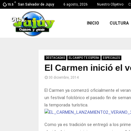
C
San Salvador de Jujuy
6 agosto, 2026
Nuestro Objetivo
C
15.5
INICIO
CULTURA
DESTACADAS
EL CAMPO TE ESPERA
ESPECIALES
El Carmen inició el 
30 diciembre, 2014
El Carmen ya comenzó oficialmente el verano 
un festival folclórico el pasado fin de sema
la temporada turística.
Como ya es tradición se entregó a los prime