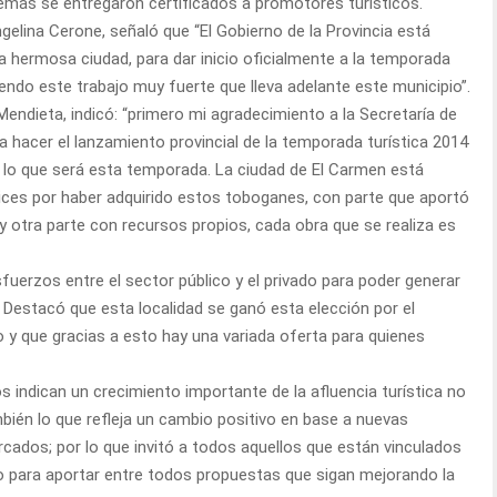
demás se entregaron certificados a promotores turísticos.
ngelina Cerone, señaló que “El Gobierno de la Provincia está
ta hermosa ciudad, para dar inicio oficialmente a la temporada
iendo este trabajo muy fuerte que lleva adelante este municipio”.
Mendieta, indicó: “primero mi agradecimiento a la Secretaría de
ra hacer el lanzamiento provincial de la temporada turística 2014
 lo que será esta temporada. La ciudad de El Carmen está
ces por haber adquirido estos toboganes, con parte que aportó
 y otra parte con recursos propios, cada obra que se realiza es
uerzos entre el sector público y el privado para poder generar
. Destacó que esta localidad se ganó esta elección por el
 y que gracias a esto hay una variada oferta para quienes
 indican un crecimiento importante de la afluencia turística no
mbién lo que refleja un cambio positivo en base a nuevas
cados; por lo que invitó a todos aquellos que están vinculados
o para aportar entre todos propuestas que sigan mejorando la