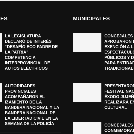
LES
MUNICIPALES
LA LEGISLATURA
CONCEJALES
DECLARÓ DE INTERÉS
APROBARON 
“DESAFÍO ECO PADRE DE
EXENCIÓN A L
LA PATRIA”,
ESPECTÁCUL
COMPETENCIA
PÚBLICOS Y 
INTERPROVINCIAL DE
PARA ENTIDA
AUTOS ELÉCTRICOS
TRADICIONAL
AUTORIDADES
PRESENTARON
PROVINCIALES
FESTIVAL NA
ACOMPAÑARON EL
ÉXODO JUJEÑ
IZAMIENTO DE LA
REALIZARÁ E
BANDERA NACIONAL Y LA
CULTURAL
BANDERA NACIONAL DE
LA LIBERTAD CIVIL EN LA
SEMANA DE LA POLICÍA
CONCEJALES 
CONMEMORAR