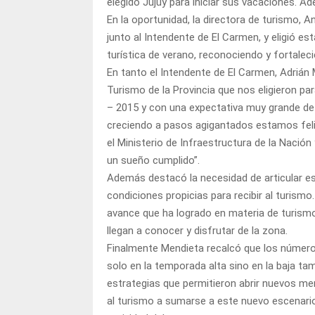
elegido Jujuy para iniciar sus vacaciones. A
En la oportunidad, la directora de turismo, A
junto al Intendente de El Carmen, y eligió es
turística de verano, reconociendo y fortalec
En tanto el Intendente de El Carmen, Adrián 
Turismo de la Provincia que nos eligieron pa
– 2015 y con una expectativa muy grande de
creciendo a pasos agigantados estamos feli
el Ministerio de Infraestructura de la Nación
un sueño cumplido”.
Además destacó la necesidad de articular esf
condiciones propicias para recibir al turismo
avance que ha logrado en materia de turismo
llegan a conocer y disfrutar de la zona.
Finalmente Mendieta recalcó que los números
solo en la temporada alta sino en la baja ta
estrategias que permitieron abrir nuevos mer
al turismo a sumarse a este nuevo escenari