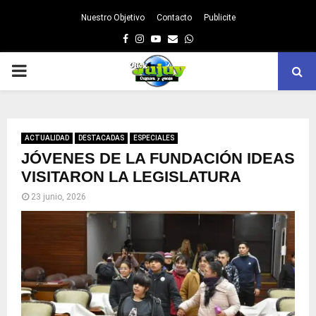
Nuestro Objetivo
Contacto
Publicite
Facebook
Instagram
Youtube
Email
Whatsapp
PRIMARY
MENU
ACTUALIDAD
DESTACADAS
ESPECIALES
JÓVENES DE LA FUNDACIÓN IDEAS
VISITARON LA LEGISLATURA
23 junio, 2026