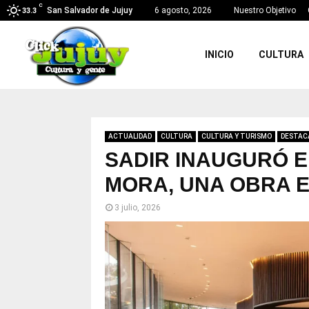
C
San Salvador de Jujuy
6 agosto, 2026
Nuestro Objetivo
33.3
INICIO
CULTURA
ACTUALIDAD
CULTURA
CULTURA Y TURISMO
DESTAC
SADIR INAUGURÓ E
MORA, UNA OBRA 
3 julio, 2026