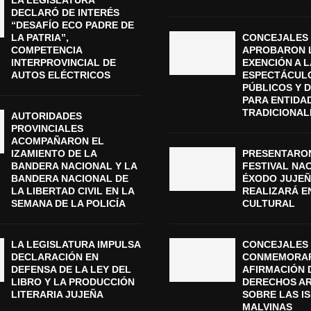
DECLARÓ DE INTERÉS
“DESAFÍO ECO PADRE DE
LA PATRIA”,
CONCEJALES
COMPETENCIA
APROBARON 
INTERPROVINCIAL DE
EXENCIÓN A L
AUTOS ELÉCTRICOS
ESPECTÁCUL
PÚBLICOS Y 
PARA ENTIDA
TRADICIONAL
AUTORIDADES
PROVINCIALES
ACOMPAÑARON EL
IZAMIENTO DE LA
PRESENTARON
BANDERA NACIONAL Y LA
FESTIVAL NA
BANDERA NACIONAL DE
ÉXODO JUJEÑ
LA LIBERTAD CIVIL EN LA
REALIZARÁ E
SEMANA DE LA POLICÍA
CULTURAL
LA LEGISLATURA IMPULSA
CONCEJALES 
DECLARACIÓN EN
CONMEMORAR
DEFENSA DE LA LEY DEL
AFIRMACIÓN 
LIBRO Y LA PRODUCCIÓN
DERECHOS A
LITERARIA JUJEÑA
SOBRE LAS I
MALVINAS