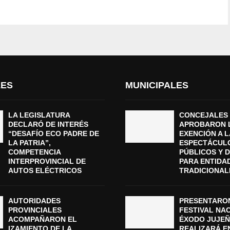
LES
MUNICIPALES
LA LEGISLATURA
CONCEJALES
DECLARÓ DE INTERÉS
APROBARON 
“DESAFÍO ECO PADRE DE
EXENCIÓN A L
LA PATRIA”,
ESPECTÁCUL
COMPETENCIA
PÚBLICOS Y 
INTERPROVINCIAL DE
PARA ENTIDA
AUTOS ELÉCTRICOS
TRADICIONAL
AUTORIDADES
PRESENTARON
PROVINCIALES
FESTIVAL NA
ACOMPAÑARON EL
ÉXODO JUJEÑ
IZAMIENTO DE LA
REALIZARÁ E