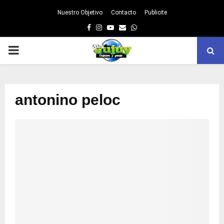
Nuestro Objetivo
Contacto
Publicite
Facebook
Instagram
Youtube
Email
Whatsapp
PRIMARY
MENU
antonino peloc