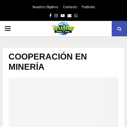
Nuestro Objetivo
Contacto
Publicite
Facebook
Instagram
Youtube
Email
Whatsapp
PRIMARY
MENU
COOPERACIÓN EN
MINERÍA