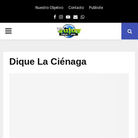
Nuestro Objetivo
Contacto
Publicite
Facebook
Instagram
Youtube
Email
Whatsapp
PRIMARY
MENU
Dique La Ciénaga