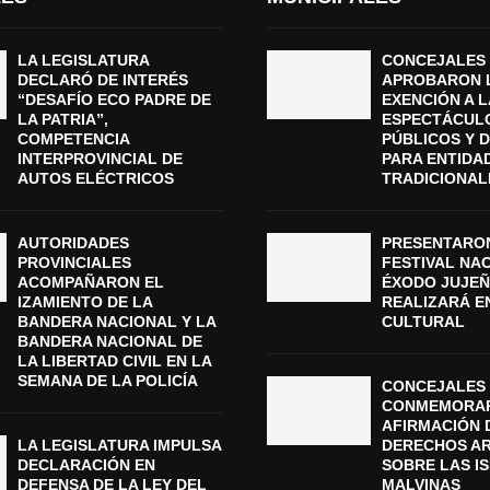
LA LEGISLATURA
CONCEJALES
DECLARÓ DE INTERÉS
APROBARON 
“DESAFÍO ECO PADRE DE
EXENCIÓN A L
LA PATRIA”,
ESPECTÁCUL
COMPETENCIA
PÚBLICOS Y 
INTERPROVINCIAL DE
PARA ENTIDA
AUTOS ELÉCTRICOS
TRADICIONAL
AUTORIDADES
PRESENTARON
PROVINCIALES
FESTIVAL NA
ACOMPAÑARON EL
ÉXODO JUJEÑ
IZAMIENTO DE LA
REALIZARÁ E
BANDERA NACIONAL Y LA
CULTURAL
BANDERA NACIONAL DE
LA LIBERTAD CIVIL EN LA
SEMANA DE LA POLICÍA
CONCEJALES 
CONMEMORAR
AFIRMACIÓN 
LA LEGISLATURA IMPULSA
DERECHOS A
DECLARACIÓN EN
SOBRE LAS I
DEFENSA DE LA LEY DEL
MALVINAS