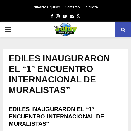
Nuestro Objetivo
Contacto
Publicite
Facebook
Instagram
Youtube
Email
Whatsapp
PRIMARY
MENU
EDILES INAUGURARON
EL “1° ENCUENTRO
INTERNACIONAL DE
MURALISTAS”
EDILES INAUGURARON EL “1°
ENCUENTRO INTERNACIONAL DE
MURALISTAS”