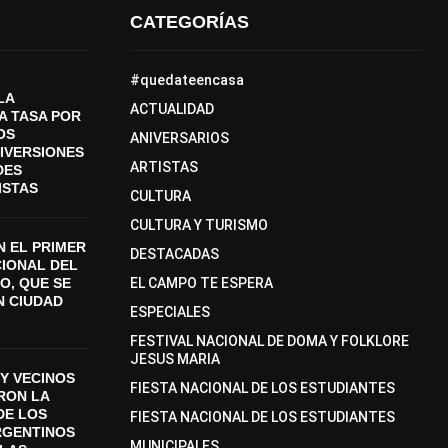
CATEGORÍAS
#quedateencasa
LA
ACTUALIDAD
A TASA POR
OS
ANIVERSARIOS
DIVERSIONES
ARTISTAS
DES
ISTAS
CULTURA
CULTURA Y TURISMO
 EL PRIMER
DESTACADAS
CIONAL DEL
O, QUE SE
EL CAMPO TE ESPERA
N CIUDAD
ESPECIALES
FESTIVAL NACIONAL DE DOMA Y FOLKLORE
JESUS MARIA
Y VECINOS
FIESTA NACIONAL DE LOS ESTUDIANTES
ON LA
DE LOS
FIESTA NACIONAL DE LOS ESTUDIANTES
RGENTINOS
MUNICIPALES