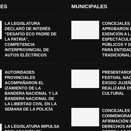
LES
MUNICIPALES
LA LEGISLATURA
CONCEJALES
DECLARÓ DE INTERÉS
APROBARON 
“DESAFÍO ECO PADRE DE
EXENCIÓN A L
LA PATRIA”,
ESPECTÁCUL
COMPETENCIA
PÚBLICOS Y 
INTERPROVINCIAL DE
PARA ENTIDA
AUTOS ELÉCTRICOS
TRADICIONAL
AUTORIDADES
PRESENTARON
PROVINCIALES
FESTIVAL NA
ACOMPAÑARON EL
ÉXODO JUJEÑ
IZAMIENTO DE LA
REALIZARÁ E
BANDERA NACIONAL Y LA
CULTURAL
BANDERA NACIONAL DE
LA LIBERTAD CIVIL EN LA
SEMANA DE LA POLICÍA
CONCEJALES 
CONMEMORAR
AFIRMACIÓN 
LA LEGISLATURA IMPULSA
DERECHOS A