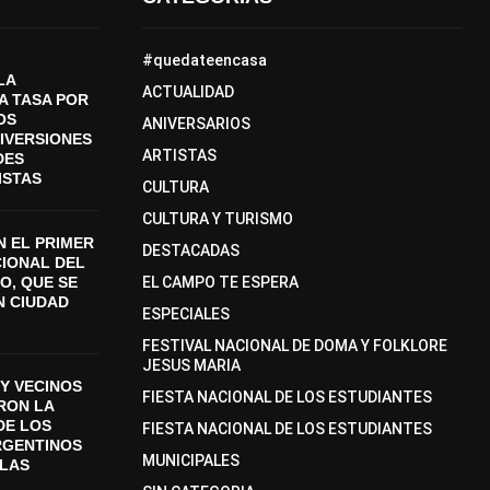
#quedateencasa
LA
ACTUALIDAD
A TASA POR
OS
ANIVERSARIOS
DIVERSIONES
ARTISTAS
DES
ISTAS
CULTURA
CULTURA Y TURISMO
 EL PRIMER
DESTACADAS
CIONAL DEL
O, QUE SE
EL CAMPO TE ESPERA
N CIUDAD
ESPECIALES
FESTIVAL NACIONAL DE DOMA Y FOLKLORE
JESUS MARIA
Y VECINOS
FIESTA NACIONAL DE LOS ESTUDIANTES
ON LA
DE LOS
FIESTA NACIONAL DE LOS ESTUDIANTES
RGENTINOS
MUNICIPALES
SLAS