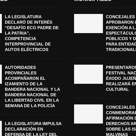
LA LEGISLATURA
CONCEJALES
DECLARÓ DE INTERÉS
APROBARON 
“DESAFÍO ECO PADRE DE
EXENCIÓN A L
LA PATRIA”,
ESPECTÁCUL
COMPETENCIA
PÚBLICOS Y 
INTERPROVINCIAL DE
PARA ENTIDA
AUTOS ELÉCTRICOS
TRADICIONAL
AUTORIDADES
PRESENTARON
PROVINCIALES
FESTIVAL NA
ACOMPAÑARON EL
ÉXODO JUJEÑ
IZAMIENTO DE LA
REALIZARÁ E
BANDERA NACIONAL Y LA
CULTURAL
BANDERA NACIONAL DE
LA LIBERTAD CIVIL EN LA
SEMANA DE LA POLICÍA
CONCEJALES 
CONMEMORAR
AFIRMACIÓN 
LA LEGISLATURA IMPULSA
DERECHOS A
DECLARACIÓN EN
SOBRE LAS I
DEFENSA DE LA LEY DEL
MALVINAS