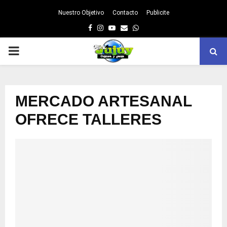
Nuestro Objetivo
Contacto
Publicite
Facebook
Instagram
Youtube
Email
Whatsapp
PRIMARY
MENU
MERCADO ARTESANAL
OFRECE TALLERES