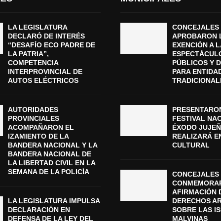
LA LEGISLATURA
CONCEJALES
DECLARÓ DE INTERÉS
APROBARON 
“DESAFÍO ECO PADRE DE
EXENCIÓN A L
LA PATRIA”,
ESPECTÁCUL
COMPETENCIA
PÚBLICOS Y 
INTERPROVINCIAL DE
PARA ENTIDA
AUTOS ELÉCTRICOS
TRADICIONAL
AUTORIDADES
PRESENTARON
PROVINCIALES
FESTIVAL NA
ACOMPAÑARON EL
ÉXODO JUJEÑ
IZAMIENTO DE LA
REALIZARÁ E
BANDERA NACIONAL Y LA
CULTURAL
BANDERA NACIONAL DE
LA LIBERTAD CIVIL EN LA
SEMANA DE LA POLICÍA
CONCEJALES 
CONMEMORAR
AFIRMACIÓN 
LA LEGISLATURA IMPULSA
DERECHOS A
DECLARACIÓN EN
SOBRE LAS I
DEFENSA DE LA LEY DEL
MALVINAS