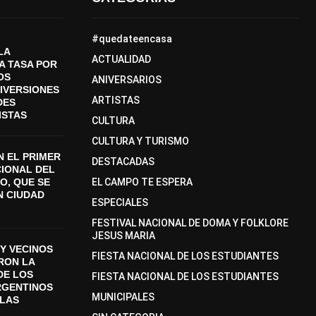
#quedateencasa
LA
ACTUALIDAD
A TASA POR
OS
ANIVERSARIOS
DIVERSIONES
ARTISTAS
DES
ISTAS
CULTURA
CULTURA Y TURISMO
 EL PRIMER
DESTACADAS
CIONAL DEL
O, QUE SE
EL CAMPO TE ESPERA
N CIUDAD
ESPECIALES
FESTIVAL NACIONAL DE DOMA Y FOLKLORE
JESUS MARIA
Y VECINOS
FIESTA NACIONAL DE LOS ESTUDIANTES
ON LA
DE LOS
FIESTA NACIONAL DE LOS ESTUDIANTES
RGENTINOS
MUNICIPALES
SLAS