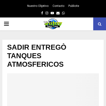
Nuestro Objetivo
Contacto
Publicite
Facebook
Instagram
Youtube
Email
Whatsapp
PRIMARY
MENU
SADIR ENTREGÒ
TANQUES
ATMOSFERICOS