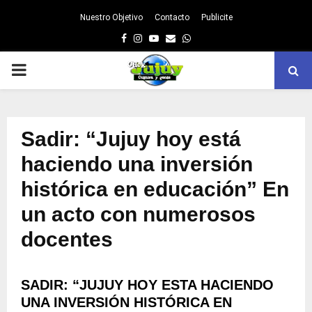
Nuestro Objetivo
Contacto
Publicite
Facebook
Instagram
Youtube
Email
Whatsapp
PRIMARY
MENU
Sadir: “Jujuy hoy está
haciendo una inversión
histórica en educación” En
un acto con numerosos
docentes
SADIR: “JUJUY HOY ESTA HACIENDO
UNA INVERSIÓN HISTÓRICA EN