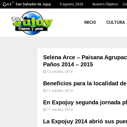
C
San Salvador de Jujuy
9 agosto, 2026
Nuestro Objetivo
Co
5.3
INICIO
CULTURA
Selena Arce – Paisana Agrupac
Paños 2014 – 2015
12 octubre, 2014
Beneficios para la localidad de
11 octubre, 2014
En Expojuy segunda jornada pl
11 octubre, 2014
La Expojuy 2014 abrió sus pue