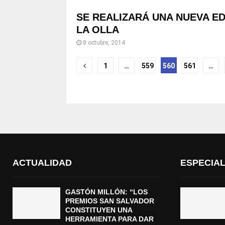
SE REALIZARÁ UNA NUEVA ED
LA OLLA
8 octubre, 2014
Navegación
1
…
559
560
561
…
de
entradas
ACTUALIDAD
ESPECIA
GASTÓN MILLÓN: “LOS
PREMIOS SAN SALVADOR
CONSTITUYEN UNA
HERRAMIENTA PARA DAR