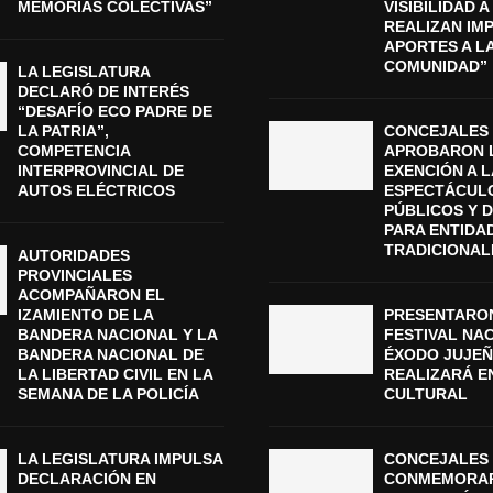
MEMORIAS COLECTIVAS”
VISIBILIDAD 
REALIZAN IM
APORTES A L
COMUNIDAD”
LA LEGISLATURA
DECLARÓ DE INTERÉS
“DESAFÍO ECO PADRE DE
LA PATRIA”,
CONCEJALES
COMPETENCIA
APROBARON 
INTERPROVINCIAL DE
EXENCIÓN A L
AUTOS ELÉCTRICOS
ESPECTÁCUL
PÚBLICOS Y 
PARA ENTIDA
TRADICIONAL
AUTORIDADES
PROVINCIALES
ACOMPAÑARON EL
IZAMIENTO DE LA
PRESENTARON
BANDERA NACIONAL Y LA
FESTIVAL NA
BANDERA NACIONAL DE
ÉXODO JUJEÑ
LA LIBERTAD CIVIL EN LA
REALIZARÁ E
SEMANA DE LA POLICÍA
CULTURAL
LA LEGISLATURA IMPULSA
CONCEJALES 
DECLARACIÓN EN
CONMEMORAR