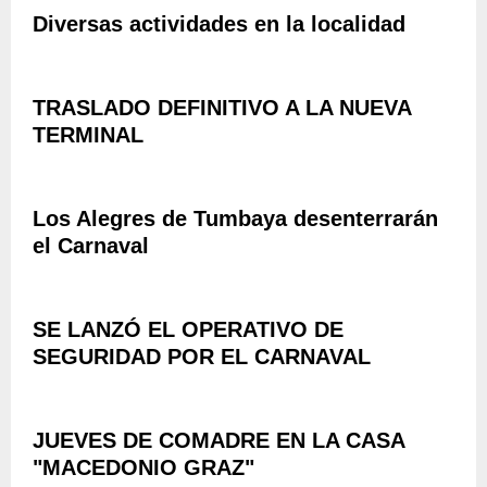
E
I
“
Diversas actividades en la localidad
C
N
D
T
C
E
Á
I
S
C
A
TRASLADO DEFINITIVO A LA NUEVA
A
U
L
TERMINAL
F
L
E
Í
O
S
O
S
A
E
P
Los Alegres de Tumbaya desenterrarán
C
C
Ú
O
el Carnaval
O
B
M
P
L
P
A
I
A
D
C
SE LANZÓ EL OPERATIVO DE
Ñ
R
O
SEGURIDAD POR EL CARNAVAL
A
E
S
R
D
Y
O
E
D
N
L
I
JUEVES DE COMADRE EN LA CASA
E
A
V
"MACEDONIO GRAZ"
L
P
E