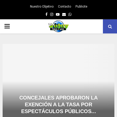
Nuestro Objetivo
Contacto
Publicite
Facebook
Instagram
Youtube
Email
Whatsapp
PRIMARY
MENU
CONCEJALES APROBARON LA
EXENCIÓN A LA TASA POR
ESPECTÁCULOS PÚBLICOS...