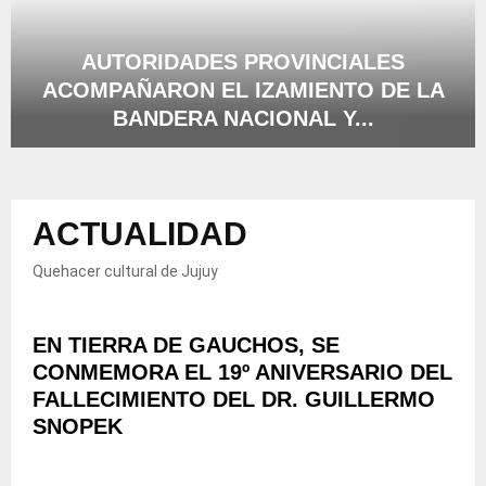
L
E
A
X
T
E
AUTORIDADES PROVINCIALES
U
N
ACOMPAÑARON EL IZAMIENTO DE LA
R
C
BANDERA NACIONAL Y...
A
I
D
Ó
A
E
N
U
C
A
T
L
L
ACTUALIDAD
O
A
A
R
R
T
I
Quehacer cultural de Jujuy
Ó
A
D
D
S
A
E
A
D
EN TIERRA DE GAUCHOS, SE
I
P
E
N
CONMEMORA EL 19º ANIVERSARIO DEL
O
S
T
R
FALLECIMIENTO DEL DR. GUILLERMO
P
E
E
SNOPEK
R
R
S
O
É
P
V
S