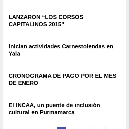
I
A
R
Z
T
S
A
R
LANZARON “LOS CORSOS
I
M
I
O
CAPITALINOS 2015”
I
A
N
E
”
E
N
,
S
T
C
Inician actividades Carnestolendas en
P
O
O
A
Yala
D
M
R
E
P
A
L
E
E
A
CRONOGRAMA DE PAGO POR EL MES
T
N
B
E
DE ENERO
T
A
N
I
N
C
D
D
I
A
E
El INCAA, un puente de inclusión
A
D
R
cultural en Purmamarca
I
E
A
N
S
N
T
T
A