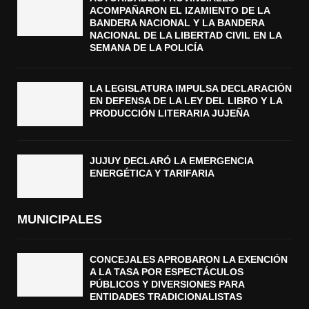
N
ACOMPAÑARON EL IZAMIENTO DE LA
L
BANDERA NACIONAL Y LA BANDERA
A
NACIONAL DE LA LIBERTAD CIVIL EN LA
S
SEMANA DE LA POLICÍA
E
M
LA LEGISLATURA IMPULSA DECLARACIÓN
A
EN DEFENSA DE LA LEY DEL LIBRO Y LA
N
PRODUCCIÓN LITERARIA JUJEÑA
A
D
E
JUJUY DECLARÓ LA EMERGENCIA
L
ENERGÉTICA Y TARIFARIA
A
P
O
MUNICIPALES
L
I
C
CONCEJALES APROBARON LA EXENCIÓN
Í
A LA TASA POR ESPECTÁCULOS
A
PÚBLICOS Y DIVERSIONES PARA
ENTIDADES TRADICIONALISTAS