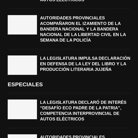
N
C
A
T
L
AUTORIDADES PROVINCIALES
R
D
ACOMPAÑARON EL IZAMIENTO DE LA
I
BANDERA NACIONAL Y LA BANDERA
E
C
NACIONAL DE LA LIBERTAD CIVIL EN LA
L
O
SEMANA DE LA POLICÍA
A
S
L
I
LA LEGISLATURA IMPULSA DECLARACIÓN
B
EN DEFENSA DE LA LEY DEL LIBRO Y LA
E
PRODUCCIÓN LITERARIA JUJEÑA
R
T
ESPECIALES
A
D
C
LA LEGISLATURA DECLARÓ DE INTERÉS
I
“DESAFÍO ECO PADRE DE LA PATRIA”,
COMPETENCIA INTERPROVINCIAL DE
V
AUTOS ELÉCTRICOS
I
L
E
AUTORIDADES PROVINCIALES