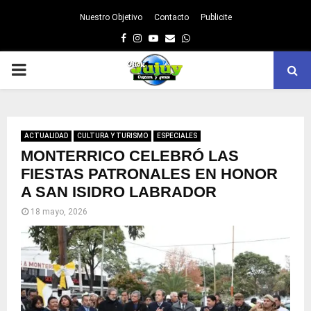
Nuestro Objetivo
Contacto
Publicite
Facebook
Instagram
Youtube
Email
Whatsapp
PRIMARY
MENU
ACTUALIDAD
CULTURA Y TURISMO
ESPECIALES
MONTERRICO CELEBRÓ LAS
FIESTAS PATRONALES EN HONOR
A SAN ISIDRO LABRADOR
18 mayo, 2026