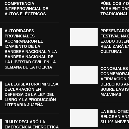
COMPETENCIA
PÚBLICOS Y 
INTERPROVINCIAL DE
PARA ENTIDA
AUTOS ELÉCTRICOS
TRADICIONAL
AUTORIDADES
PRESENTARON
PROVINCIALES
FESTIVAL NA
ACOMPAÑARON EL
ÉXODO JUJEÑ
IZAMIENTO DE LA
REALIZARÁ E
BANDERA NACIONAL Y LA
CULTURAL
BANDERA NACIONAL DE
LA LIBERTAD CIVIL EN LA
SEMANA DE LA POLICÍA
CONCEJALES 
CONMEMORAR
AFIRMACIÓN 
LA LEGISLATURA IMPULSA
DERECHOS A
DECLARACIÓN EN
SOBRE LAS I
DEFENSA DE LA LEY DEL
MALVINAS
LIBRO Y LA PRODUCCIÓN
LITERARIA JUJEÑA
LA BIBLIOTEC
BELGRANIAN
JUJUY DECLARÓ LA
SU 10° ANIVE
EMERGENCIA ENERGÉTICA