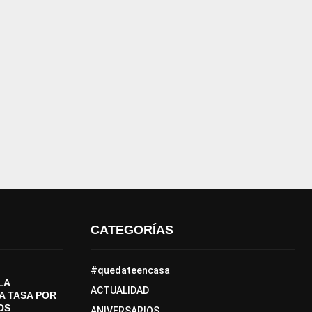
CATEGORÍAS
#quedateencasa
LA
ACTUALIDAD
A TASA POR
OS
ANIVERSARIOS