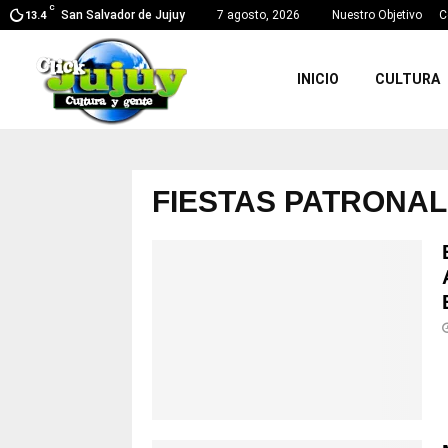
C
San Salvador de Jujuy
7 agosto, 2026
Nuestro Objetivo
C
13.4
INICIO
CULTURA
FIESTAS PATRONA