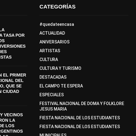
CATEGORÍAS
#quedateencasa
LA
ACTUALIDAD
A TASA POR
OS
ANIVERSARIOS
DIVERSIONES
ARTISTAS
DES
ISTAS
CULTURA
CULTURA Y TURISMO
 EL PRIMER
DESTACADAS
CIONAL DEL
O, QUE SE
EL CAMPO TE ESPERA
N CIUDAD
ESPECIALES
FESTIVAL NACIONAL DE DOMA Y FOLKLORE
JESUS MARIA
Y VECINOS
FIESTA NACIONAL DE LOS ESTUDIANTES
ON LA
DE LOS
FIESTA NACIONAL DE LOS ESTUDIANTES
RGENTINOS
MUNICIPALES