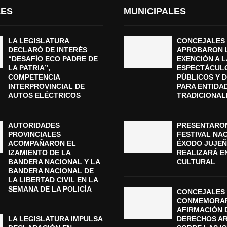
LES
MUNICIPALES
LA LEGISLATURA
CONCEJALES
DECLARÓ DE INTERÉS
APROBARON 
“DESAFÍO ECO PADRE DE
EXENCIÓN A L
LA PATRIA”,
ESPECTÁCUL
COMPETENCIA
PÚBLICOS Y 
INTERPROVINCIAL DE
PARA ENTIDA
AUTOS ELÉCTRICOS
TRADICIONAL
AUTORIDADES
PRESENTARON
PROVINCIALES
FESTIVAL NA
ACOMPAÑARON EL
ÉXODO JUJEÑ
IZAMIENTO DE LA
REALIZARÁ E
BANDERA NACIONAL Y LA
CULTURAL
BANDERA NACIONAL DE
LA LIBERTAD CIVIL EN LA
SEMANA DE LA POLICÍA
CONCEJALES 
CONMEMORAR
AFIRMACIÓN 
LA LEGISLATURA IMPULSA
DERECHOS A