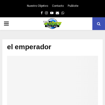
Nuestro Objetivo
Contacto
Publicite
Facebook
Instagram
Youtube
Email
Whatsapp
PRIMARY
MENU
el emperador