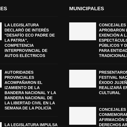
LES
MUNICIPALES
LA LEGISLATURA
CONCEJALES
DECLARÓ DE INTERÉS
APROBARON 
“DESAFÍO ECO PADRE DE
EXENCIÓN A L
LA PATRIA”,
ESPECTÁCUL
COMPETENCIA
PÚBLICOS Y 
INTERPROVINCIAL DE
PARA ENTIDA
AUTOS ELÉCTRICOS
TRADICIONAL
AUTORIDADES
PRESENTARON
PROVINCIALES
FESTIVAL NA
ACOMPAÑARON EL
ÉXODO JUJEÑ
IZAMIENTO DE LA
REALIZARÁ E
BANDERA NACIONAL Y LA
CULTURAL
BANDERA NACIONAL DE
LA LIBERTAD CIVIL EN LA
SEMANA DE LA POLICÍA
CONCEJALES 
CONMEMORAR
AFIRMACIÓN 
LA LEGISLATURA IMPULSA
DERECHOS A