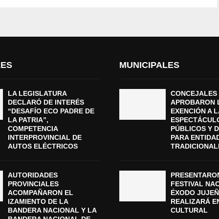
LES
MUNICIPALES
LA LEGISLATURA
CONCEJALES
DECLARÓ DE INTERÉS
APROBARON 
“DESAFÍO ECO PADRE DE
EXENCIÓN A L
LA PATRIA”,
ESPECTÁCUL
COMPETENCIA
PÚBLICOS Y 
INTERPROVINCIAL DE
PARA ENTIDA
AUTOS ELÉCTRICOS
TRADICIONAL
AUTORIDADES
PRESENTARON
PROVINCIALES
FESTIVAL NA
ACOMPAÑARON EL
ÉXODO JUJEÑ
IZAMIENTO DE LA
REALIZARÁ E
BANDERA NACIONAL Y LA
CULTURAL