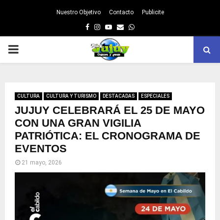
Nuestro Objetivo
Contacto
Publicite
Facebook
Instagram
Youtube
Email
Whatsapp
PRIMARY
MENU
CULTURA
CULTURA Y TURISMO
DESTACADAS
ESPECIALES
JUJUY CELEBRARÁ EL 25 DE MAYO
CON UNA GRAN VIGILIA
PATRIÓTICA: EL CRONOGRAMA DE
EVENTOS
21 mayo, 2026