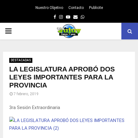
Nuestro Objetivo
Contacto
Publicite
Facebook
Instagram
Youtube
Email
Whatsapp
PRIMARY
MENU
DESTACADAS
LA LEGISLATURA APROBÓ DOS
LEYES IMPORTANTES PARA LA
PROVINCIA
7 febrero, 2019
3ra Sesión Extraordinaria